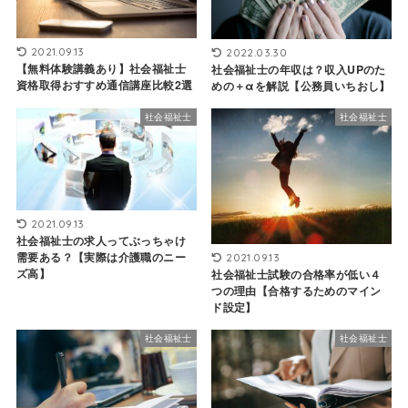
2021.09.13
2022.03.30
【無料体験講義あり】社会福祉士
社会福祉士の年収は？収入UPのた
資格取得おすすめ通信講座比較2選
めの＋αを解説【公務員いちおし】
社会福祉士
社会福祉士
2021.09.13
社会福祉士の求人ってぶっちゃけ
需要ある？【実際は介護職のニー
2021.09.13
ズ高】
社会福祉士試験の合格率が低い４
つの理由【合格するためのマイン
ド設定】
社会福祉士
社会福祉士