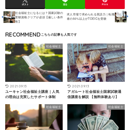
ポスト
送る
Pin it
社会福祉士になるには？国家試験の
求人市場で求められる英語力｜転職
受験資格クリアが必須【厳しい条件
者の50%以上がTOEICを受験
有】
RECOMMEND
社会福祉士
社会福祉士
2021.09.13
2021.09.13
ユーキャン社会福祉士講座｜人気
アガルート社会福祉士国家試験通
の理由は充実したサポート体制
信講座を解説 【無料体験あり】
社会福祉士
社会福祉士