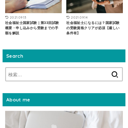
2021.09.13
2021.09.14
社会福祉士国家試験｜第33回試験
社会福祉士になるには？国家試験
概要・申し込みから受験までの手
の受験資格クリアが必須【厳しい
順を解説
条件有】
Search
検
索:
About me