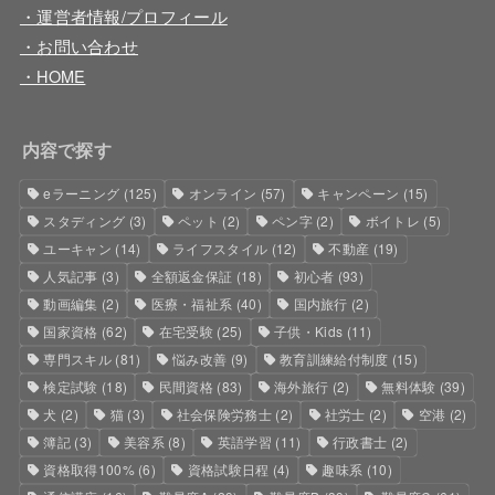
・運営者情報/プロフィール
・お問い合わせ
・HOME
内容で探す
eラーニング
(125)
オンライン
(57)
キャンペーン
(15)
スタディング
(3)
ペット
(2)
ペン字
(2)
ボイトレ
(5)
ユーキャン
(14)
ライフスタイル
(12)
不動産
(19)
人気記事
(3)
全額返金保証
(18)
初心者
(93)
動画編集
(2)
医療・福祉系
(40)
国内旅行
(2)
国家資格
(62)
在宅受験
(25)
子供・Kids
(11)
専門スキル
(81)
悩み改善
(9)
教育訓練給付制度
(15)
検定試験
(18)
民間資格
(83)
海外旅行
(2)
無料体験
(39)
犬
(2)
猫
(3)
社会保険労務士
(2)
社労士
(2)
空港
(2)
簿記
(3)
美容系
(8)
英語学習
(11)
行政書士
(2)
資格取得100%
(6)
資格試験日程
(4)
趣味系
(10)