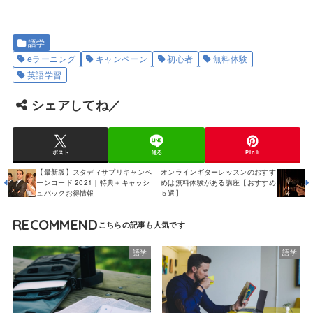
語学
eラーニング
キャンペーン
初心者
無料体験
英語学習
シェアしてね／
ポスト
送る
Pin it
【最新版】スタディサプリキャンペ
オンラインギターレッスンのおすす
ーンコード 2021｜特典＋キャッシ
めは無料体験がある講座【おすすめ
ュバックお得情報
５選】
RECOMMEND
語学
語学