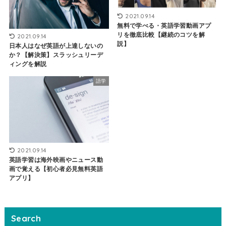
2021.09.14
無料で学べる・英語学習動画アプ
リを徹底比較【継続のコツを解
2021.09.14
説】
日本人はなぜ英語が上達しないの
か？【解決策】スラッシュリーデ
ィングを解説
語学
2021.09.14
英語学習は海外映画やニュース動
画で覚える【初心者必見無料英語
アプリ】
Search