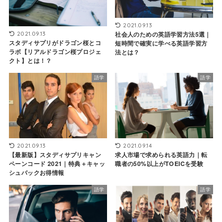
2021.09.13
2021.09.13
社会人のための英語学習方法5選｜
スタディサプリがドラゴン桜とコ
短時間で確実に学べる英語学習方
ラボ【リアルドラゴン桜プロジェ
法とは？
クト】とは！？
語学
語学
2021.09.13
2021.09.14
【最新版】スタディサプリキャン
求人市場で求められる英語力｜転
ペーンコード 2021｜特典＋キャッ
職者の50%以上がTOEICを受験
シュバックお得情報
語学
語学