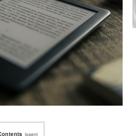
Contents
[
open
]