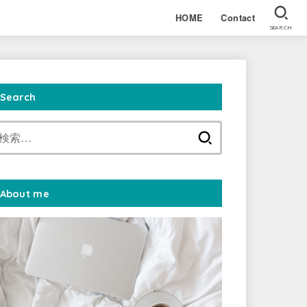
HOME
Contact
SEARCH
Search
検
索:
About me