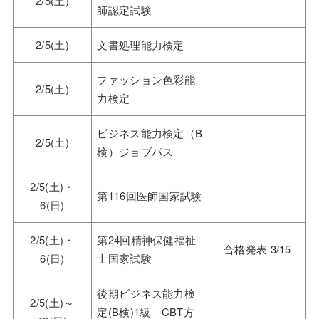
2/5(土)
師認定試験
2/5(土)
文書処理能力検定
ファッション色彩能
2/5(土)
力検定
ビジネス能力検定（B
2/5(土)
検）ジョブパス
2/5(土)・
第116回医師国家試験
6(日)
2/5(土)・
第24回精神保健福祉
合格発表 3/15
6(日)
士国家試験
後期ビジネス能力検
2/5(土)～
定(B検)1級 CBT方