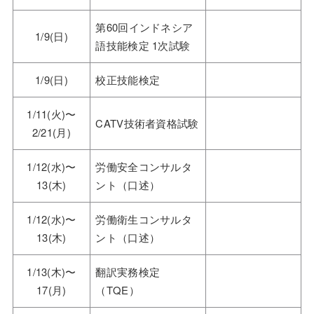
第60回インドネシア
1/9(日)
語技能検定 1次試験
1/9(日)
校正技能検定
1/11(火)〜
CATV技術者資格試験
2/21(月)
1/12(水)〜
労働安全コンサルタ
13(木)
ント（口述）
1/12(水)〜
労働衛生コンサルタ
13(木)
ント（口述）
1/13(木)〜
翻訳実務検定
17(月)
（TQE）