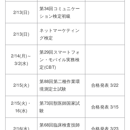
第34回コミュニケー
2/13(日)
ション検定初級
ネットマーケティン
2/13(日)
グ検定
第29回スマートフォ
2/14(月)～
ン・モバイル実務検
3/2(水)
定(CBT)
第88回第二種作業環
2/15(火)
合格発表 3/22
境測定士試験
2/15(火)・
第73回獣医師国家試
合格発表 3/15
16(水)
験
第68回臨床検査技師
2/16(水)
合格発表 3/23