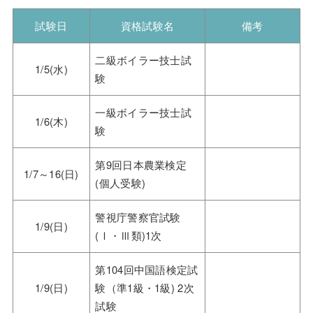
試験日
資格試験名
備考
二級ボイラー技士試
1/5(水)
験
一級ボイラー技士試
1/6(木)
験
第9回日本農業検定
1/7～16(日)
(個人受験)
警視庁警察官試験
1/9(日)
(Ⅰ・Ⅲ類)1次
第104回中国語検定試
1/9(日)
験（準1級・1級) 2次
試験