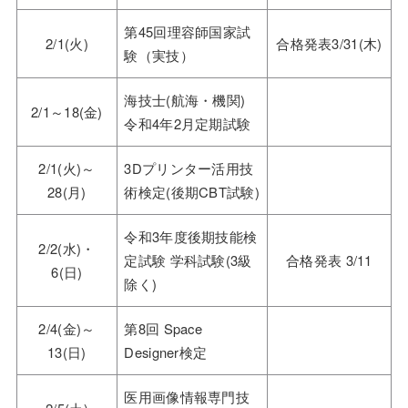
第45回理容師国家試
2/1(火)
合格発表3/31(木)
験（実技）
海技士(航海・機関)
2/1～18(金)
令和4年2月定期試験
2/1(火)～
3Dプリンター活用技
28(月)
術検定(後期CBT試験)
令和3年度後期技能検
2/2(水)・
定試験 学科試験(3級
合格発表 3/11
6(日)
除く)
2/4(金)～
第8回 Space
13(日)
Designer検定
医用画像情報専門技