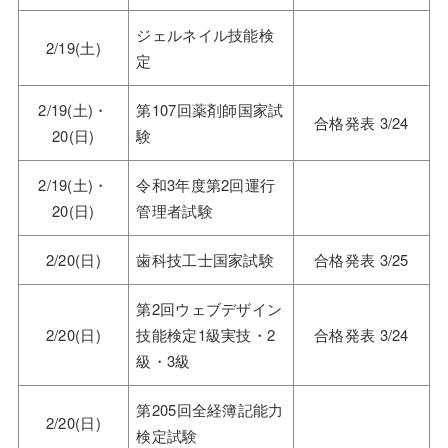
ジェルネイル技能検
2/19(土)
定
2/19(土)・
第107回薬剤師国家試
合格発表 3/24
20(日)
験
2/19(土)・
令和3年度第2回運行
20(日)
管理者試験
2/20(日)
歯科技工士国家試験
合格発表 3/25
第2回ウェブデザイン
2/20(日)
技能検定1級実技・2
合格発表 3/24
級・3級
第205回全経簿記能力
2/20(日)
検定試験