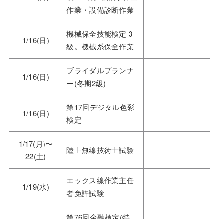
作業・設備診断作業
機械保全技能検定 3
1/16(日)
級。機械系保全作業
ブライダルプランナ
1/16(日)
ー(冬期2級)
第17回デジタル色彩
1/16(日)
検定
1/17(月)〜
陸上無線技術士試験
22(土)
エックス線作業主任
1/19(水)
者免許試験
第76回金融検定(特