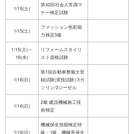
第42回社会人常識マ
1/15(土)
ナー検定試験
ファッション色彩能
1/15(土)
力検定3級
1/15(土)～
リフォームスタイリ
19(水)
スト資格試験
第1回自動車整備士登
1/16(日)
録試験(実技試験) 3ガ
ソリン/2ジーゼル
2級 建設機械施工技
1/16(日)
術検定
機械保全技能検定特
1/16(日)
級・1級。機械系保全