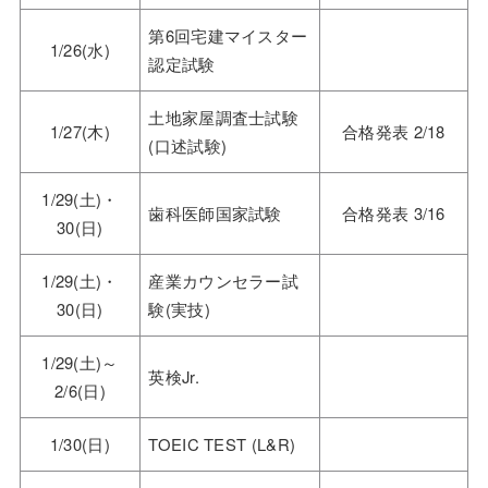
第6回宅建マイスター
1/26(水)
認定試験
土地家屋調査士試験
1/27(木)
合格発表 2/18
(口述試験)
1/29(土)・
歯科医師国家試験
合格発表 3/16
30(日)
1/29(土)・
産業カウンセラー試
30(日)
験(実技)
1/29(土)～
英検Jr.
2/6(日)
1/30(日)
TOEIC TEST (L&R)