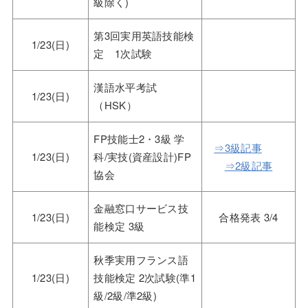
級除く)
第3回実用英語技能検
1/23(日)
定 1次試験
漢語水平考試
1/23(日)
（HSK）
FP技能士2・3級 学
⇒3級記事
1/23(日)
科/実技(資産設計)FP
⇒2級記事
協会
金融窓口サービス技
1/23(日)
合格発表 3/4
能検定 3級
秋季実用フランス語
1/23(日)
技能検定 2次試験(準1
級/2級/準2級)