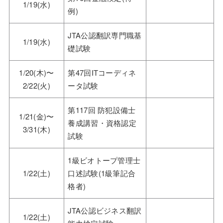
1/19(水)
例)
JTA公認翻訳専門職基
1/19(水)
礎試験
1/20(木)〜
第47回ITコーディネ
2/22(火)
ータ試験
第117回 防犯設備士
1/21(金)〜
養成講習・資格認定
3/31(木)
試験
1級ビオトープ管理士
1/22(土)
口述試験(1級筆記合
格者)
JTA公認ビジネス翻訳
1/22(土)