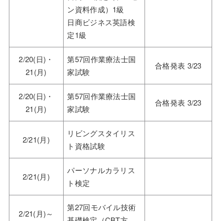
ン資料作成）1級
日商ビジネス英語検
定1級
2/20(日)・
第57回作業療法士国
合格発表 3/23
21(月)
家試験
2/20(日)・
第57回作業療法士国
合格発表 3/23
21(月)
家試験
リビングスタイリス
2/21(月)
ト資格試験
パーソナルカラリス
2/21(月)
ト検定
第27回モバイル技術
2/21(月)～
基礎検定（CBT方