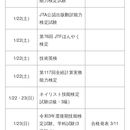
能力検定試験
JTA公認出版翻訳能力
1/22(土)
検定試験
第76回 JTFほんやく
1/22(土)
検定
1/22(土)
技術英検
第117回全経計算実務
1/22(土)
能力検定
ネイリスト技能検定
1/22・23(日)
試験(2級・3級)
令和3年度後期技能検
1/23(日)
定試験。学科試験(3
合格発表 3/11