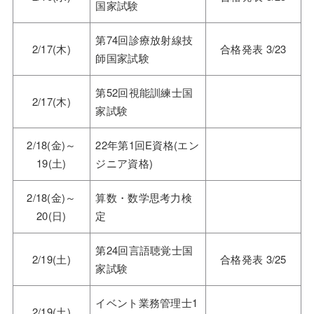
国家試験
第74回診療放射線技
2/17(木)
合格発表 3/23
師国家試験
第52回視能訓練士国
2/17(木)
家試験
2/18(金)～
22年第1回E資格(エン
19(土)
ジニア資格)
2/18(金)～
算数・数学思考力検
20(日)
定
第24回言語聴覚士国
2/19(土)
合格発表 3/25
家試験
イベント業務管理士1
2/19(土)