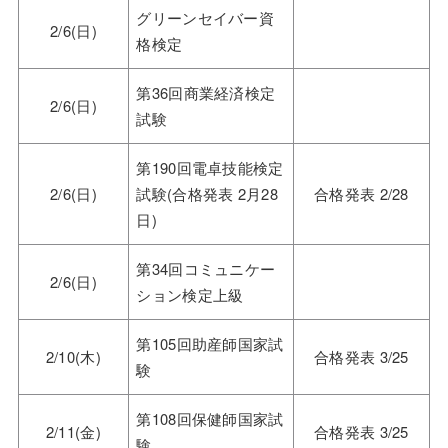
グリーンセイバー資
2/6(日)
格検定
第36回商業経済検定
2/6(日)
試験
第190回電卓技能検定
2/6(日)
試験(合格発表 2月28
合格発表 2/28
日)
第34回コミュニケー
2/6(日)
ション検定上級
第105回助産師国家試
2/10(木)
合格発表 3/25
験
第108回保健師国家試
2/11(金)
合格発表 3/25
験