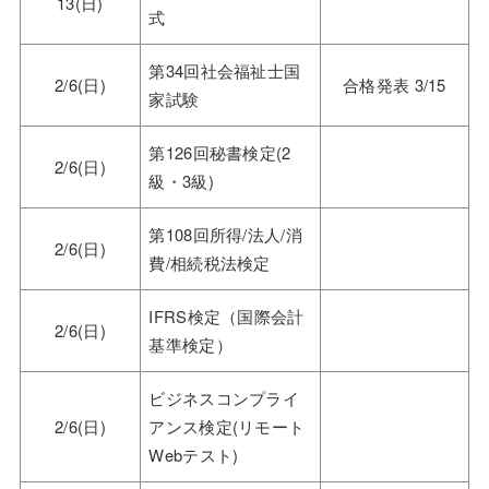
13(日)
式
第34回社会福祉士国
2/6(日)
合格発表 3/15
家試験
第126回秘書検定(2
2/6(日)
級・3級)
第108回所得/法人/消
2/6(日)
費/相続税法検定
IFRS検定（国際会計
2/6(日)
基準検定）
ビジネスコンプライ
2/6(日)
アンス検定(リモート
Webテスト)