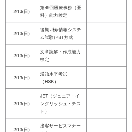
第49回医療事務（医
2/13(日)
科）能力検定
後期 J検(情報システ
2/13(日)
ム試験)PBT方式
文章読解・作成能力
2/13(日)
検定
漢語水平考試
2/13(日)
（HSK）
JET（ジュニア・イ
2/13(日)
ングリッシュ・テス
ト）
接客サービスマナー
2/13(日)