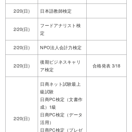
2/20(日)
日本語教師検定
フードアナリスト検
2/20(日)
定
2/20(日)
NPO法人会計力検定
後期ビジネスキャリ
2/20(日)
合格発表 3/18
ア検定
日商ネット試験最上
級試験
日商PC検定（文書作
成）1級
日商PC検定（データ
2/20(日)
活用）
日商PC検定（プレゼ