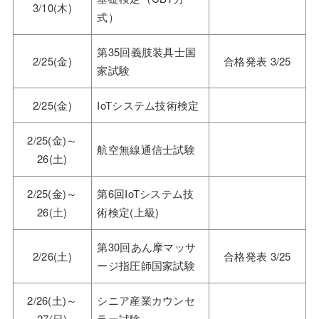
3/10(木)
式）
第35回義肢装具士国
2/25(金)
合格発表 3/25
家試験
2/25(金)
IoTシステム技術検定
2/25(金)～
航空無線通信士試験
26(土)
2/25(金)～
第6回IoTシステム技
26(土)
術検定(上級)
第30回あん摩マッサ
2/26(土)
合格発表 3/25
ージ指圧師国家試験
2/26(土)～
シニア産業カウンセ
27(日)
ラー試験